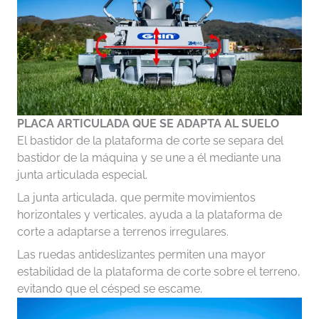
PLACA ARTICULADA QUE SE ADAPTA AL SUELO
El bastidor de la plataforma de corte se separa del
bastidor de la máquina y se une a él mediante una
junta articulada especial.
La junta articulada, que permite movimientos
horizontales y verticales, ayuda a la plataforma de
corte a adaptarse a terrenos irregulares.
Las ruedas antideslizantes permiten una mayor
estabilidad de la plataforma de corte sobre el terreno,
evitando que el césped se escame.