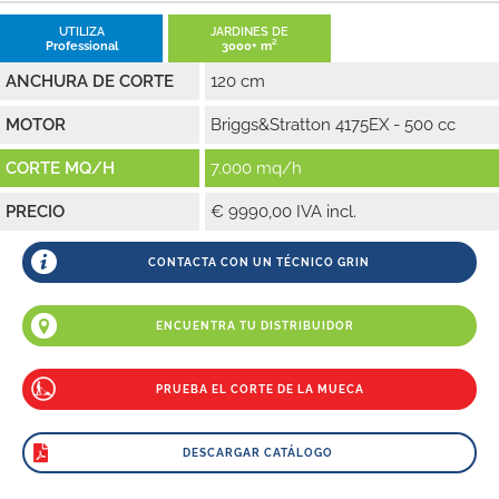
UTILIZA
JARDINES DE
Professional
3000+ m²
ANCHURA DE CORTE
120 cm
MOTOR
Briggs&Stratton 4175EX - 500 cc
CORTE MQ/H
7.000 mq/h
PRECIO
€ 9990,00 IVA incl.
CONTACTA CON UN TÉCNICO GRIN
ENCUENTRA TU DISTRIBUIDOR
PRUEBA EL CORTE DE LA MUECA
DESCARGAR CATÁLOGO