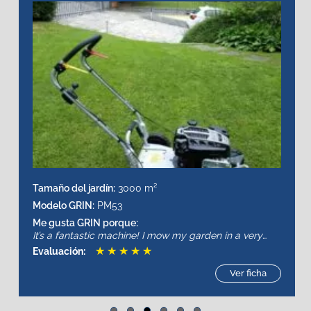
Tamaño del jardín:
700 m²
Modelo GRIN:
BM46
Me gusta GRIN porque:
Powerful, quiet and very fast.
★
★
★
★
★
Evaluación:
Ver ficha