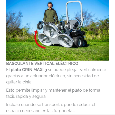
BASCULANTE VERTICAL ELÉCTRICO
El
plato GRIN MAXI 3
se puede plegar verticalmente
gracias a un actuador eléctrico, sin necesidad de
quitar la cinta.
Esto permite limpiar y mantener el plato de forma
fácil, rápida y segura.
Incluso cuando se transporta, puede reducir el
espacio necesario en las furgonetas.