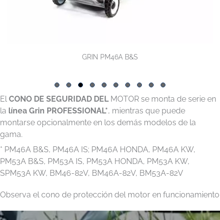
GRIN PM46A B&S
Slide group 1
Slide group 2
Slide group 3
Slide group 4
Slide group 5
Slide group 6
Slide group 7
Slide group 8
Slide group 9
Slide group 10
El
CONO DE SEGURIDAD DEL
MOTOR se monta de serie en
la
línea Grin PROFESSIONAL*
, mientras que puede
montarse opcionalmente en los demás modelos de la
gama.
* PM46A B&S, PM46A IS; PM46A HONDA, PM46A KW,
PM53A B&S, PM53A IS, PM53A HONDA, PM53A KW,
SPM53A KW, BM46-82V, BM46A-82V, BM53A-82V
Observa el cono de protección del motor en funcionamiento