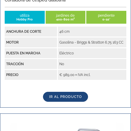
utiliza
jardines de
pendiente
Hobby Pro
400-800 m²
0-10°
ANCHURA DE CORTE
46 cm
MOTOR
Gasolina - Briggs & Stratton 6,75 163 CC
PUESTA EN MARCHA
Eléctrico
TRACCIÓN
No
PRECIO
€ 989,00 ¤ IVA incl.
IR AL PRODUCTO