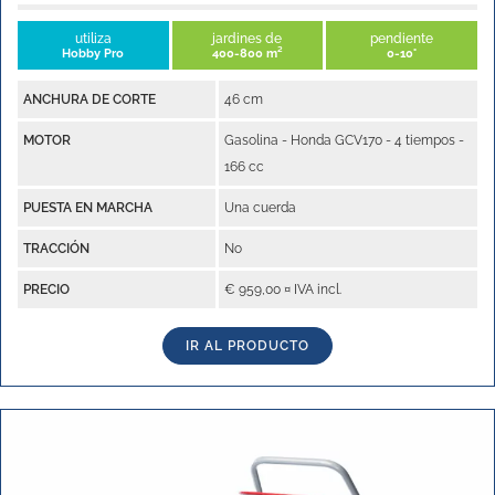
utiliza
jardines de
pendiente
Hobby Pro
400-800 m²
0-10°
ANCHURA DE CORTE
46 cm
MOTOR
Gasolina - Honda GCV170 - 4 tiempos -
166 cc
PUESTA EN MARCHA
Una cuerda
TRACCIÓN
No
PRECIO
€ 959,00 ¤ IVA incl.
IR AL PRODUCTO