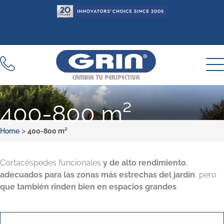
Ir
al
contenido
ENCUENTRA UN DISTRIBUIDOR
400-800 m²
>
Home
400-800 m²
Cortacéspedes funcionales
y de alto rendimiento
,
adecuados para las zonas más estrechas del jardín
, pero
que también rinden bien en espacios grandes
.