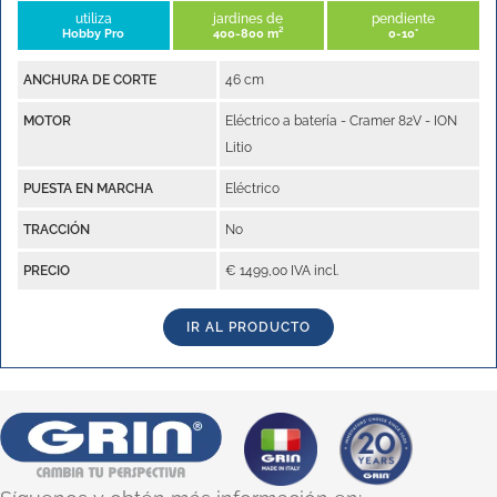
utiliza
jardines de
pendiente
Hobby Pro
400-800 m²
0-10°
ANCHURA DE CORTE
46 cm
MOTOR
Eléctrico a batería - Cramer 82V - ION
Litio
PUESTA EN MARCHA
Eléctrico
TRACCIÓN
No
PRECIO
€ 1499,00 IVA incl.
IR AL PRODUCTO