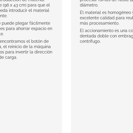
 (96 x 43 cm) para que el
diámetro.
eda introducir el material
El material es homogéneo 
te.
excelente calidad para reuti
 puede plegar fácilmente
más procesamiento.
es para ahorrar espacio en
El accionamiento es una co
te.
dentada doble con embra
a encontramos el botón de
centrífugo.
 el reinicio de la máquina
s para invertir la dirección
 de carga.