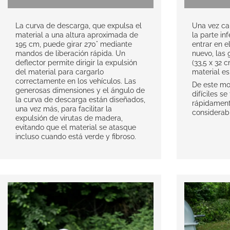
La curva de descarga, que expulsa el
Una vez ca
material a una altura aproximada de
la parte inf
195 cm, puede girar 270° mediante
entrar en e
mandos de liberación rápida. Un
nuevo, las
deflector permite dirigir la expulsión
(33,5 x 32 c
del material para cargarlo
material e
correctamente en los vehículos. Las
De este mo
generosas dimensiones y el ángulo de
difíciles s
la curva de descarga están diseñados,
rápidament
una vez más, para facilitar la
considerabl
expulsión de virutas de madera,
evitando que el material se atasque
incluso cuando está verde y fibroso.