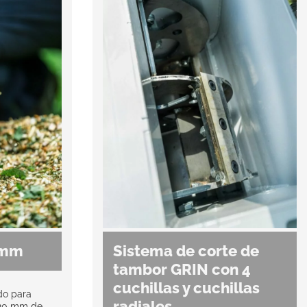
 mm
Sistema de corte de
tambor GRIN con 4
cuchillas y cuchillas
do para
radiales
120 mm de