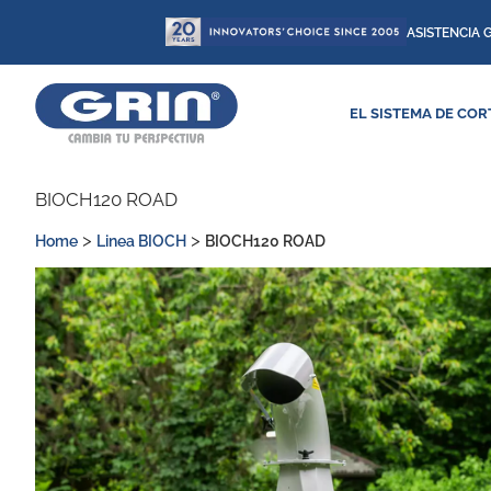
Ir
ASISTENCIA 
al
contenido
EL SISTEMA DE COR
BIOCH120 ROAD
>
>
Home
Linea BIOCH
BIOCH120 ROAD