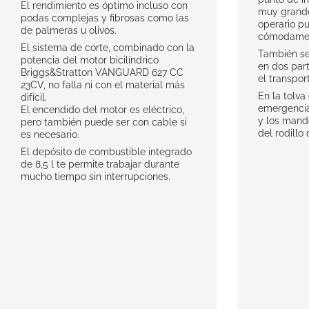
El rendimiento es óptimo incluso con
muy grande
podas complejas y fibrosas como las
operario pu
de palmeras u olivos.
cómodamen
El sistema de corte, combinado con la
También se
potencia del motor bicilíndrico
en dos part
Briggs&Stratton VANGUARD 627 CC
el transpor
23CV, no falla ni con el material más
En la tolv
difícil.
emergencia,
El encendido del motor es eléctrico,
y los mando
pero también puede ser con cable si
del rodillo
es necesario.
El depósito de combustible integrado
de 8,5 l te permite trabajar durante
mucho tiempo sin interrupciones.