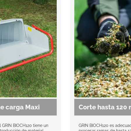
de carga Maxi
Corte hasta 120
el GRIN BIOCH120 tiene un
GRIN BIOCH120 es adecua
troducción de material
procesar ramas de hasta 