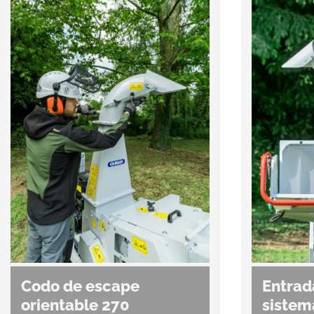
Codo de escape
Entrad
orientable 270
sistem