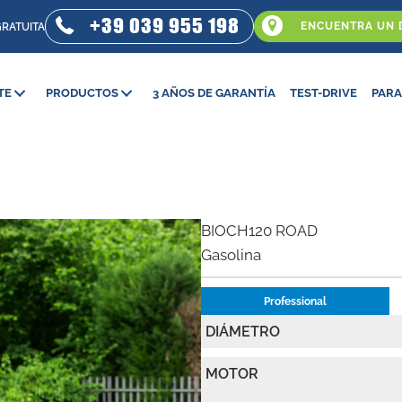
+39 039 955 198
ENCUENTRA UN 
GRATUITA
TE
PRODUCTOS
3 AÑOS DE GARANTÍA
TEST-DRIVE
PARA
BIOCH120 ROAD
Gasolina
Professional
DIÁMETRO
MOTOR