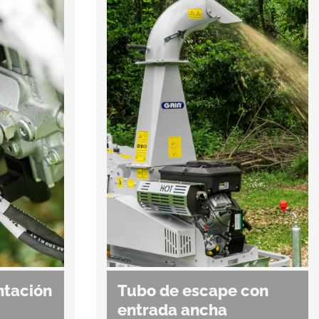
ntación
Tubo de escape con
entrada ancha