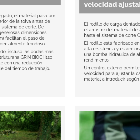
velocidad ajusta
rgado, el material pasa por
erior de la tolva antes de
El rodillo de carga dentado
l sistema de corte. De
el arrastre del material des
 generosas dimensiones
hasta el sistema de corte 
m) facilitan el paso de
El rodillo está fabricado e
specialmente frondoso.
alta resistencia y es accio
do, incluso las podas más
una bomba hidráulica de a
e triuturana GRIN BIOCH120
rendimiento.
e con una reducción
Un control externo permite 
e del tiempo de trabajo.
velocidad para ajustar la c
material a introducir según 