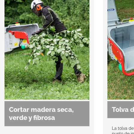
Cortar madera seca,
Tolva 
verde y fibrosa
La tolva d
punto de in