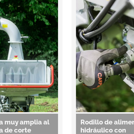
a muy amplia al
Rodillo de alime
a de corte
hidráulico con